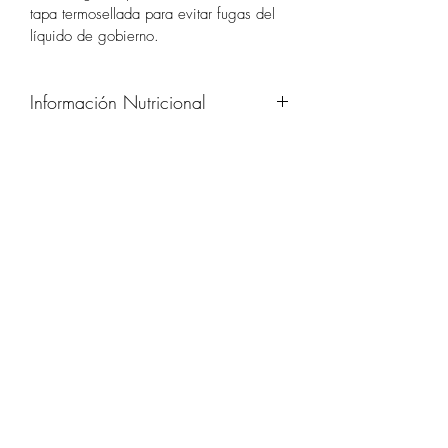
tapa termosellada para evitar fugas del 
líquido de gobierno.
Información Nutricional
Información Nutricional por 100g
Energía: 
870 kJ/208 kcal
Grasas:
 22,6 g
de las cuales
saturadas 4,97 g
Hidratos de Carbono: 
0 g
de los cuales
Azúcares: 0 g
Proteínas: 1,2 g