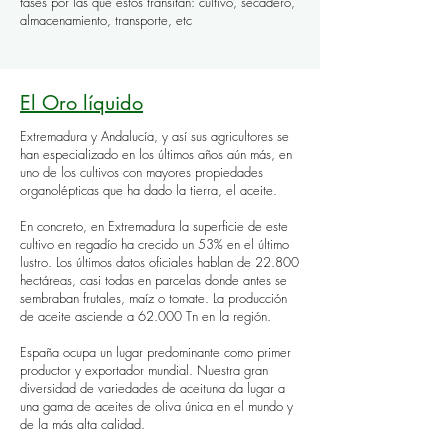
fases por las que éstos transitan: cultivo, secadero,
almacenamiento, transporte, etc
El Oro líquido
Extremadura y Andalucía, y así sus agricultores se
han especializado en los últimos años aún más, en
uno de los cultivos con mayores propiedades
organolépticas que ha dado la tierra, el aceite.
En concreto, en Extremadura la superficie de este
cultivo en regadío ha crecido un 53% en el último
lustro. Los últimos datos oficiales hablan de 22.800
hectáreas, casi todas en parcelas donde antes se
sembraban frutales, maíz o tomate. La producción
de aceite asciende a 62.000 Tn en la región.​
España ocupa un lugar predominante como primer
productor y exportador mundial. Nuestra gran
diversidad de variedades de aceituna da lugar a
una gama de aceites de oliva única en el mundo y
de la más alta calidad.